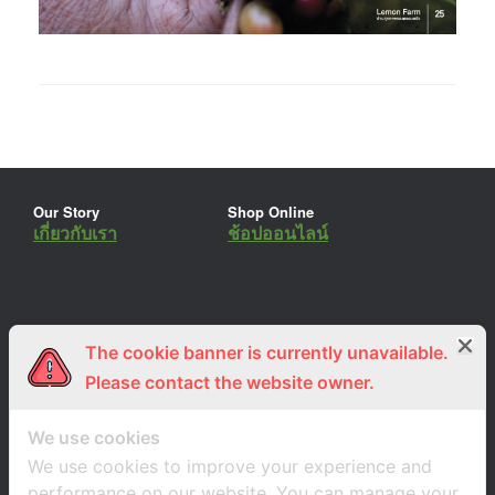
Our Story
Shop Online
เกี่ยวกับเรา
ช้อปออนไลน์
The cookie banner is currently unavailable.
ร่วมงานกับเรา
Lemon Farm Cafe
สมัครงาน
ร้านอาหารอินทรีย์
Please contact the website owner.
We use cookies
We use cookies to improve your experience and
performance on our website. You can manage your