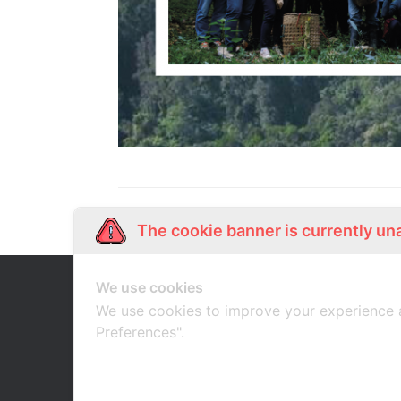
The cookie banner is currently un
We use cookies
Our Story
Shop Online
เกี่ยวกับเรา
ช้อปออนไลน์
We use cookies to improve your experience 
Preferences".