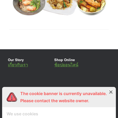
Our Story
Shop Online
เกี่ยวกับเรา
ช้อปออนไลน์
The cookie banner is currently unavailable.
ร่วมงานกับเรา
Lemon Farm Cafe
สมัครงาน
ร้านอาหารอินทรีย์
Please contact the website owner.
We use cookies