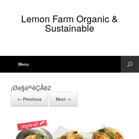
Lemon Farm Organic &
Sustainable
Menu
¡Øé§áªºêÇÂ62
← Previous
Next →