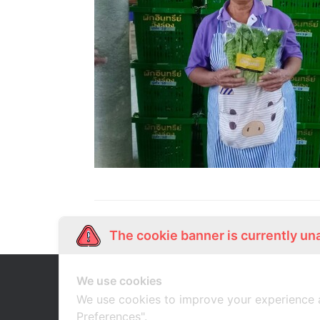
The cookie banner is currently un
We use cookies
Our Story
Shop Online
เกี่ยวกับเรา
ช้อปออนไลน์
We use cookies to improve your experience 
Preferences".