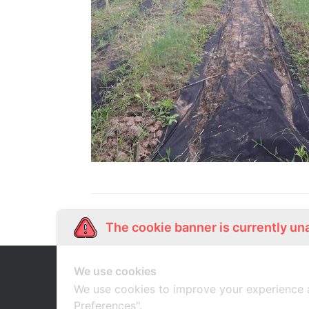
The cookie banner is currently un
We use cookies
Our Story
Shop Online
เกี่ยวกับเรา
ช้อปออนไลน์
We use cookies to improve your experience 
Preferences".