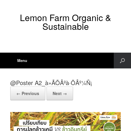
Lemon Farm Organic &
Sustainable
Menu
@Poster A2_à»ÃÕÂºà·ÕÂº¼Ñ¡
← Previous
Next →