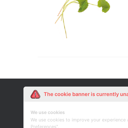
Our Story
Shop Online
The cookie banner is currently un
เกี่ยวกับเรา
ช้อปออนไลน์
We use cookies
We use cookies to improve your experience 
Preferences".