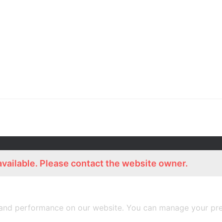
ร่วมงานกับเรา
Lemon Farm Cafe
available. Please contact the website owner.
สมัครงาน
ร้านอาหารอินทรีย์
and performance on our website. You can manage your pre