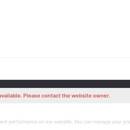
ร่วมงานกับเรา
Lemon Farm Cafe
available. Please contact the website owner.
สมัครงาน
ร้านอาหารอินทรีย์
and performance on our website. You can manage your pre