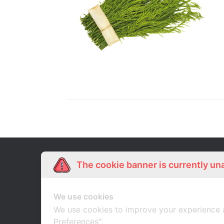
Our Story
Shop Online
The cookie banner is currently un
เกี่ยวกับเรา
ช้อปออนไลน์
We use cookies
We use cookies to improve your experience 
Preferences".