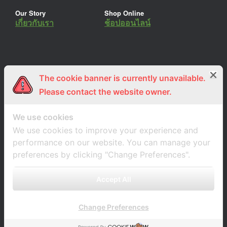
Our Story
Shop Online
เกี่ยวกับเรา
ช้อปออนไลน์
The cookie banner is currently unavailable.
ร่วมงานกับเรา
Lemon Farm Cafe
สมัครงาน
ร้านอาหารอินทรีย์
Please contact the website owner.
We use cookies
We use cookies to improve your experience and
performance on our website. You can manage your
preferences by clicking "Change Preferences".
Accept All
Change Preferences
A
SiteOrigin
Theme