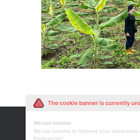
The cookie banner is currently un
Our Story
Shop Online
We use cookies
เกี่ยวกับเรา
ช้อปออนไลน์
We use cookies to improve your experience 
Preferences".